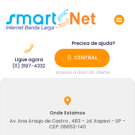
SEGUNDA VIA
TESTE DE VELOCIDA
SMARTNET TV
CLUBE SMART
Precisa de ajuda?
CENTRAL
Ligue agora
(11) 3197-4332
Acesse a área do cliente
Onde Estamos
Av. Ana Araujo de Castro , 483 – Jd. Itapevi – SP –
CEP: 06653-140